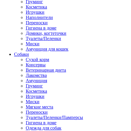
Груминг
Косметика
Игрушки
Наполнители
Переноски
Гигиена в доме
Домики, когтеточки
Туалеты/Пеленки
Миски
Амуниция для кошек
Собаки
Сухой корм
Консервы
Ветеринарная диета
Лакомства
Амуниция
Груминг
Косметика
Игрушки
Миски
Мягкие места
Переноски
Туалеты/Пеленки/Памперсы
Гигиена в доме
Одежда для собак