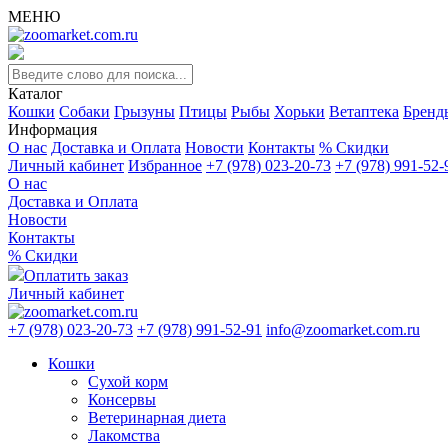
МЕНЮ
Каталог
Кошки
Собаки
Грызуны
Птицы
Рыбы
Хорьки
Ветаптека
Бренд
Информация
О нас
Доставка и Оплата
Новости
Контакты
% Скидки
Личный кабинет
Избранное
+7 (978) 023-20-73
+7 (978) 991-52-
О нас
Доставка и Оплата
Новости
Контакты
% Скидки
Оплатить заказ
Личный кабинет
+7 (978) 023-20-73
+7 (978) 991-52-91
info@zoomarket.com.ru
Кошки
Сухой корм
Консервы
Ветеринарная диета
Лакомства