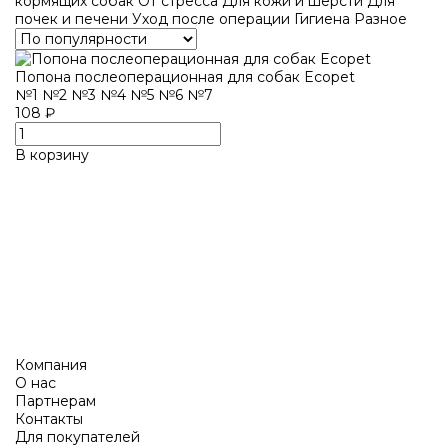
кормящих собак
От стресса
Для кожи и шерсти
Для
почек и печени
Уход после операции
Гигиена
Разное
Попона послеоперационная для собак Ecopet
№1
№2
№3
№4
№5
№6
№7
108 ₽
В корзину
Компания
О нас
Партнерам
Контакты
Для покупателей