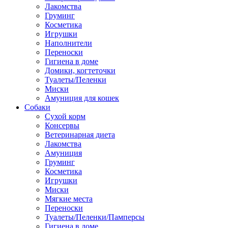
Лакомства
Груминг
Косметика
Игрушки
Наполнители
Переноски
Гигиена в доме
Домики, когтеточки
Туалеты/Пеленки
Миски
Амуниция для кошек
Собаки
Сухой корм
Консервы
Ветеринарная диета
Лакомства
Амуниция
Груминг
Косметика
Игрушки
Миски
Мягкие места
Переноски
Туалеты/Пеленки/Памперсы
Гигиена в доме