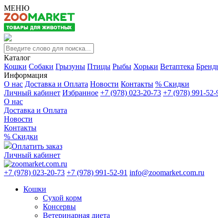
МЕНЮ
Каталог
Кошки
Собаки
Грызуны
Птицы
Рыбы
Хорьки
Ветаптека
Бренд
Информация
О нас
Доставка и Оплата
Новости
Контакты
% Скидки
Личный кабинет
Избранное
+7 (978) 023-20-73
+7 (978) 991-52-
О нас
Доставка и Оплата
Новости
Контакты
% Скидки
Оплатить заказ
Личный кабинет
+7 (978) 023-20-73
+7 (978) 991-52-91
info@zoomarket.com.ru
Кошки
Сухой корм
Консервы
Ветеринарная диета