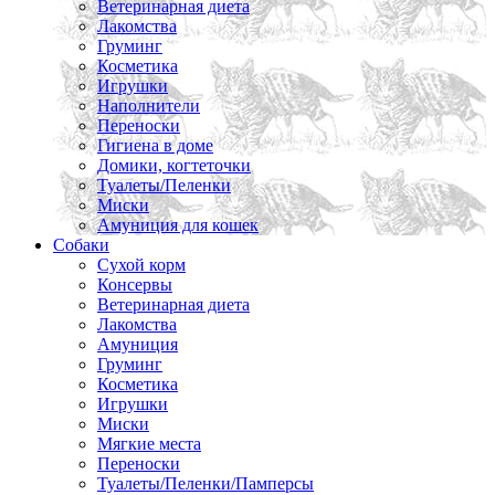
Ветеринарная диета
Лакомства
Груминг
Косметика
Игрушки
Наполнители
Переноски
Гигиена в доме
Домики, когтеточки
Туалеты/Пеленки
Миски
Амуниция для кошек
Собаки
Сухой корм
Консервы
Ветеринарная диета
Лакомства
Амуниция
Груминг
Косметика
Игрушки
Миски
Мягкие места
Переноски
Туалеты/Пеленки/Памперсы