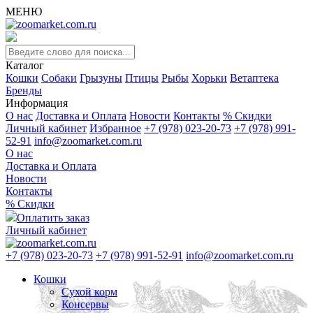
МЕНЮ
Каталог
Кошки
Собаки
Грызуны
Птицы
Рыбы
Хорьки
Ветаптека
Бренды
Информация
О нас
Доставка и Оплата
Новости
Контакты
% Скидки
Личный кабинет
Избранное
+7 (978) 023-20-73
+7 (978) 991-
52-91
info@zoomarket.com.ru
О нас
Доставка и Оплата
Новости
Контакты
% Скидки
Оплатить заказ
Личный кабинет
+7 (978) 023-20-73
+7 (978) 991-52-91
info@zoomarket.com.ru
Кошки
Сухой корм
Консервы