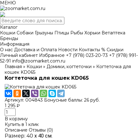
МЕНЮ
Каталог
Кошки
Собаки
Грызуны
Птицы
Рыбы
Хорьки
Ветаптека
Бренды
Информация
О нас
Доставка и Оплата
Новости
Контакты
% Скидки
Личный кабинет
Избранное
+7 (978) 023-20-73
+7 (978) 991-
52-91
info@zoomarket.com.ru
Главная
»
Кошки
»
Домики, когтеточки
»
Когтеточка для
кошек KD065
Когтеточка для кошек KD065
Артикул: 004843
Бонусные баллы:
26
руб.
1 295 ₽
В корзину
Купить в 1 клик
Описание
Отзывы (0)
Размер: 40
х 40 см.